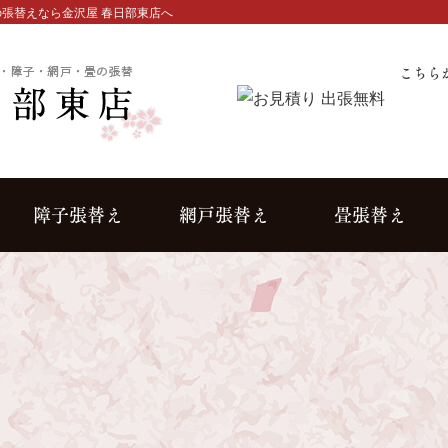
張替えなら金沢屋 春日部東店へ
こちら
障子張替え
網戸張替え
畳張替え