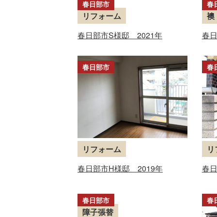
春日部市
春
リフォーム
襖
春日部市S様邸 2021年
春日
春日部市
春
リフォーム
リ
春日部市H様邸 2019年
春日
春日部市
春
障子張替