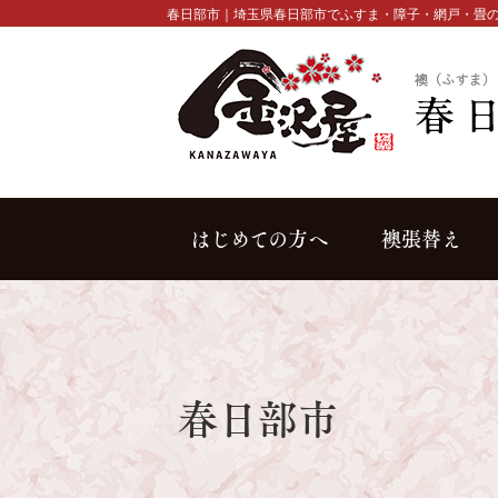
春日部市｜埼玉県春日部市でふすま・障子・網戸・畳の
はじめての方へ
襖張替え
春日部市