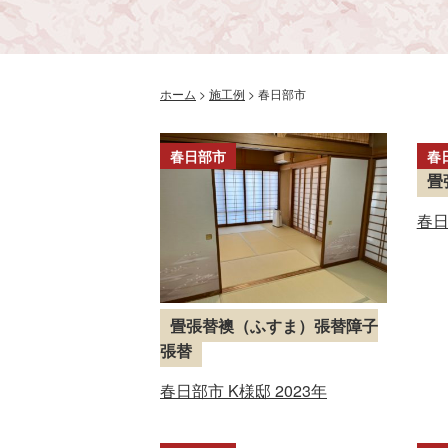
ホーム
>
施工例
>
春日部市
春日部市
春
畳
春日
畳張替襖（ふすま）張替障子
張替
春日部市 K様邸 2023年