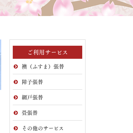
ご利用サービス
襖（ふすま）張替
障子張替
網戸張替
畳張替
その他のサービス