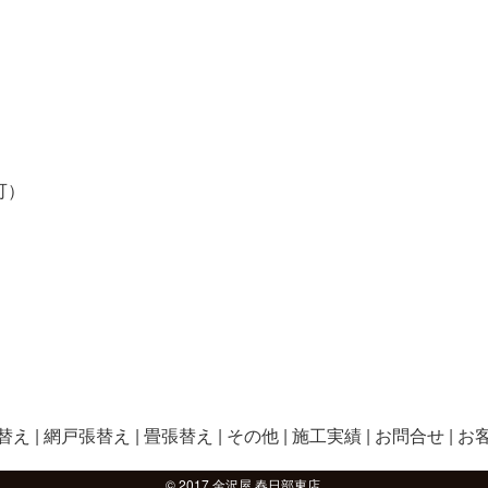
可）
替え
網戸張替え
畳張替え
その他
施工実績
お問合せ
お
© 2017 金沢屋 春日部東店.