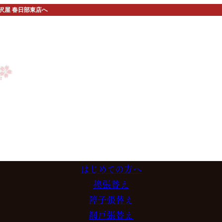
沢屋 春日部東店へ
はじめての方へ
襖張替え
障子張替え
網戸張替え