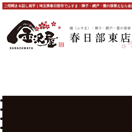
ご用聞き＆話し相手｜埼玉県春日部市でふすま・障子・網戸・畳の張替えなら金